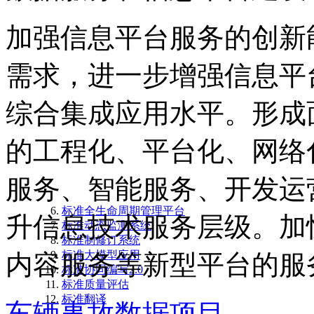
加强信息平台服务的创新
需求，进一步增强信息平
综合集成应用水平。形成
的工程化、平台化、网络
服务、智能服务、开发运
标准全生命周期管理平台
升信息技术服务层级。加
标准动态监测系统
标准制修订系统
标准大模型应用
内容服务等新型平台的服
标准协同编写2.0
标准质量评估
标准翻译
车辆事故数据项目