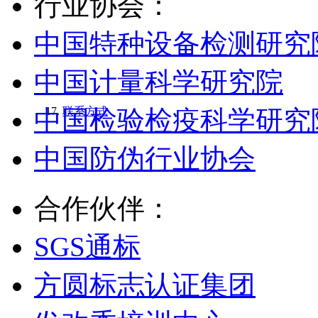
行业协会：
中国特种设备检测研究
中国计量科学研究院
中国检验检疫科学研究
联系方式
中国防伪行业协会
合作伙伴：
SGS通标
方圆标志认证集团