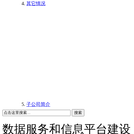
其它情况
子公司简介
搜索
数据服务和信息平台建设