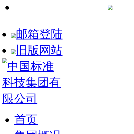
京公网安备 1
邮箱登陆
旧版网站
首页