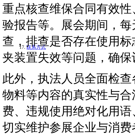
重点核查维保合同有效性
验报告等。展会期间，每
查，排查是否存在使用标
联系方式
夹装置失效等问题，确保
此外，执法人员全面检查
物料等内容的真实性与合
费、违规使用绝对化用语
切实维护参展企业与消费