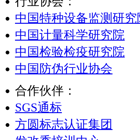
行业协会：
中国特种设备监测研究
中国计量科学研究院
中国检验检疫研究院
中国防伪行业协会
合作伙伴：
SGS通标
方圆标志认证集团