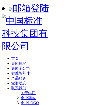
邮箱登陆
首页
集团概况
集团子公司
标准智能体
产品服务
党群动态
联系我们
关于集团
企业架构
企业LOGO