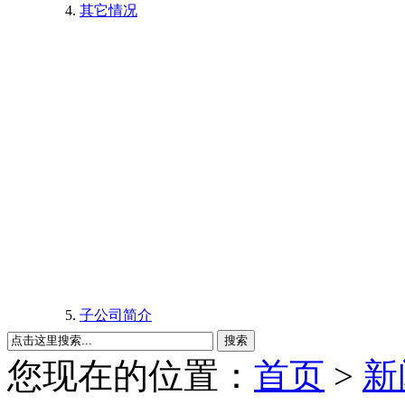
其它情况
子公司简介
搜索
您现在的位置：
首页
>
新