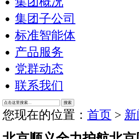
集团概况
集团子公司
标准智能体
产品服务
党群动态
联系我们
搜索
您现在的位置：
首页
>
新
北京顺义全力护航北京