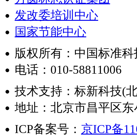
发改委培训中心
国家节能中心
版权所有：中国标准科
电话：010-58811006
技术支持：标新科技(北
地址：北京市昌平区东
ICP备案号：
京ICP备11