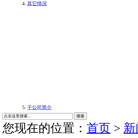
其它情况
子公司简介
搜索
您现在的位置：
首页
>
新