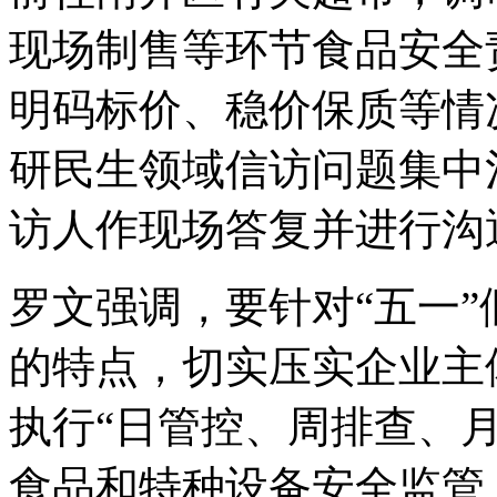
现场制售等环节食品安全
明码标价、稳价保质等情
研民生领域信访问题集中
访人作现场答复并进行沟
罗文强调，要针对“五一
的特点，切实压实企业主
执行“日管控、周排查、
食品和特种设备安全监管