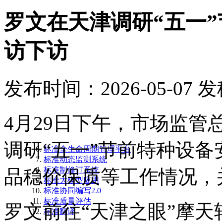
罗文在天津调研“五一
访下访
发布时间：2026-05-07
发
4月29日下午，市场监
调研“五一”节前特种设
标准全生命周期管理平台
标准动态监测系统
标准制修订系统
品稳价保质等工作情况，
标准大模型应用
标准协同编写2.0
标准质量评估
罗文前往“天津之眼”摩天
标准翻译