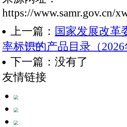
https://www.samr.gov.cn/x
上一篇：
国家发展改革
率标识的产品目录（202
联系方式
下一篇：没有了
友情链接