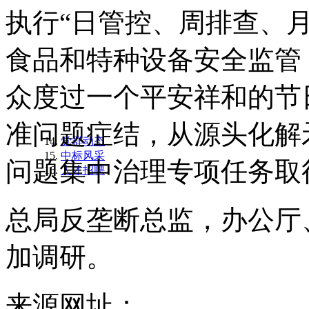
执行“日管控、周排查、
食品和特种设备安全监管
众度过一个平安祥和的节
准问题症结，从源头化解
党群动态
中标风采
问题集中治理专项任务取
人才招聘
总局反垄断总监，办公厅
加调研。
来源网址：