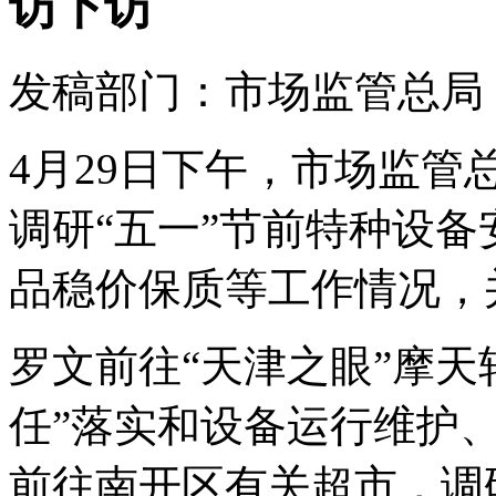
访下访
发稿部门：市场监管总局
4月29日下午，市场监
调研“五一”节前特种设
品稳价保质等工作情况，
罗文前往“天津之眼”摩天
任”落实和设备运行维护
前往南开区有关超市，调