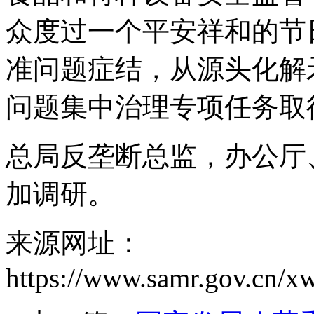
众度过一个平安祥和的节
准问题症结，从源头化解
问题集中治理专项任务取
总局反垄断总监，办公厅
加调研。
来源网址：
https://www.samr.gov.cn/x