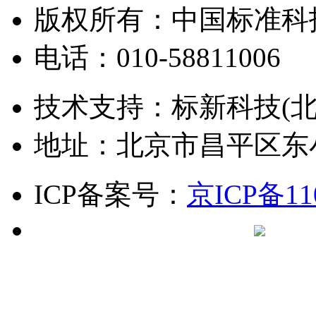
版权所有：中国标准科
电话：010-58811006
技术支持：标新科技(北
地址：北京市昌平区东
ICP备案号：
京ICP备11
京公网安备 1