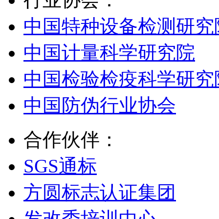
中国特种设备检测研究
中国计量科学研究院
中国检验检疫科学研究
中国防伪行业协会
合作伙伴：
SGS通标
方圆标志认证集团
发改委培训中心