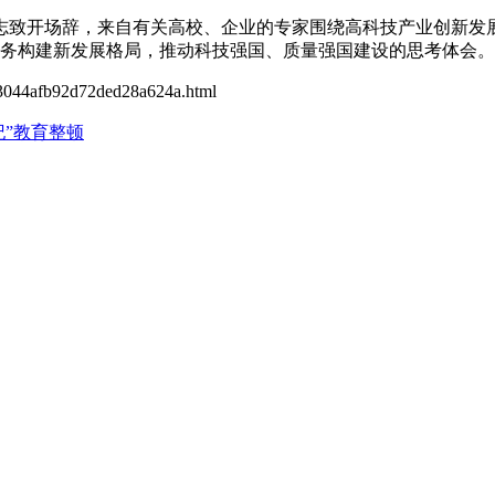
志致开场辞，来自有关高校、企业的专家围绕高科技产业创新发
服务构建新发展格局，推动科技强国、质量强国建设的思考体会。
3044afb92d72ded28a624a.html
”教育整顿