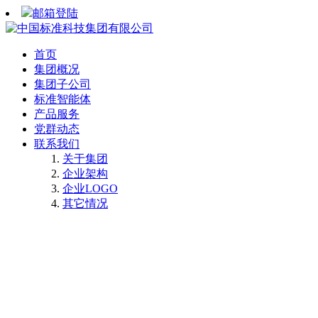
邮箱登陆
首页
集团概况
集团子公司
标准智能体
产品服务
党群动态
联系我们
关于集团
企业架构
企业LOGO
其它情况