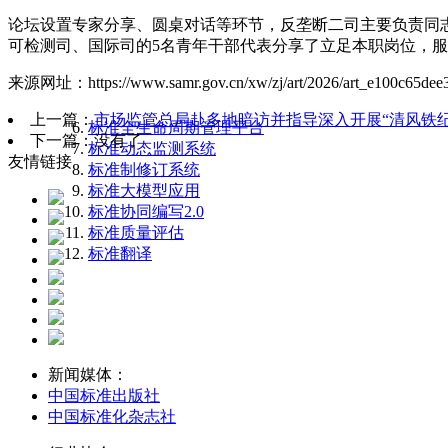
论坛设置专家分享、圆桌对话等环节，反垄断二司主要负责同
可检测司、国际司的5名青年干部代表分享了立足本职岗位，
来源网址：https://www.samr.gov.cn/xw/zj/art/2026/art_e100c65dee
上一篇：
市场监管总局赴多地暗访并指导深入开展“清风铁纪
标准全生命周期管理平台
下一篇：没有了
标准动态监测系统
友情链接
标准制修订系统
标准大模型应用
标准协同编写2.0
标准质量评估
标准翻译
新闻媒体：
中国标准出版社
中国标准化杂志社