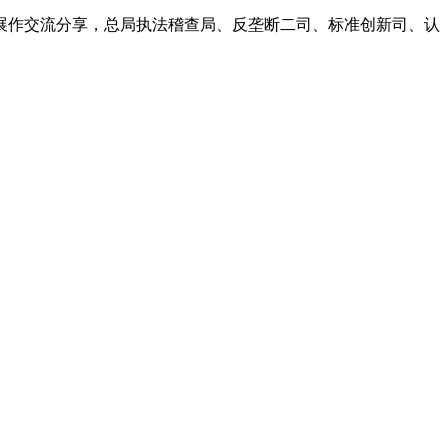
展作交流分享，总局执法稽查局、反垄断二司、标准创新司、认