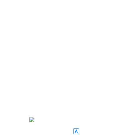
京公网安备 11010802033865号