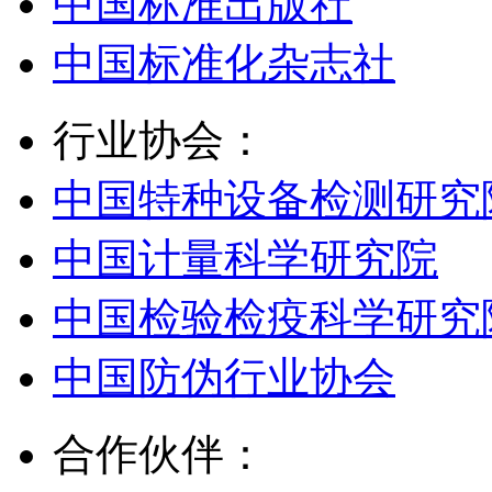
中国标准出版社
中国标准化杂志社
行业协会：
中国特种设备检测研究
中国计量科学研究院
中国检验检疫科学研究
中国防伪行业协会
合作伙伴：