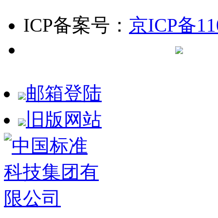
ICP备案号：
京ICP备11
京公网安备 1
邮箱登陆
旧版网站