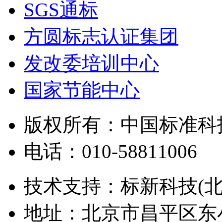
SGS通标
方圆标志认证集团
发改委培训中心
国家节能中心
版权所有：中国标准科
电话：010-58811006
技术支持：标新科技(北
地址：北京市昌平区东