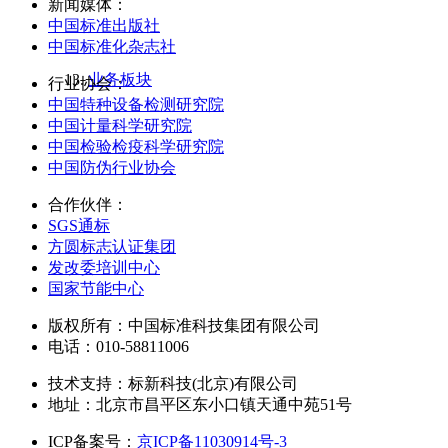
新闻媒体：
中国标准出版社
中国标准化杂志社
业务板块
行业协会：
中国特种设备检测研究院
中国计量科学研究院
中国检验检疫科学研究院
中国防伪行业协会
合作伙伴：
SGS通标
方圆标志认证集团
发改委培训中心
国家节能中心
版权所有：中国标准科技集团有限公司
电话：010-58811006
技术支持：标新科技(北京)有限公司
地址：北京市昌平区东小口镇天通中苑51号
ICP备案号：
京ICP备11030914号-3