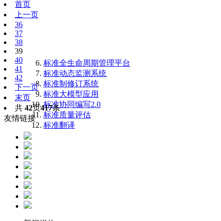
首页
上一页
36
37
38
39
40
标准全生命周期管理平台
41
标准动态监测系统
42
标准制修订系统
下一页
标准大模型应用
末页
标准协同编写2.0
共
42
页
417
条
标准质量评估
友情链接
标准翻译