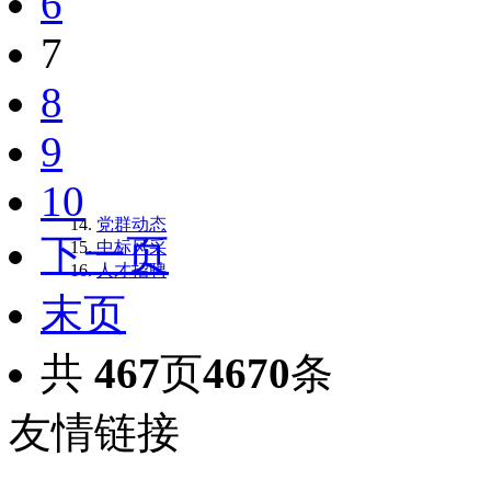
6
7
8
9
10
党群动态
下一页
中标风采
人才招聘
末页
共
467
页
4670
条
友情链接