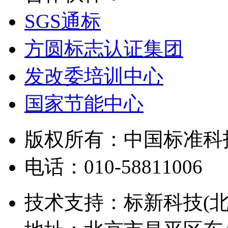
SGS通标
方圆标志认证集团
发改委培训中心
国家节能中心
版权所有：中国标准科
电话：010-58811006
技术支持：标新科技(北