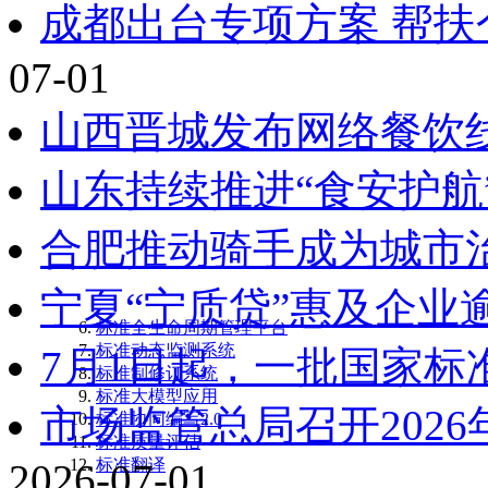
成都出台专项方案 帮
07-01
山西晋城发布网络餐饮
山东持续推进“食安护航
合肥推动骑手成为城市
宁夏“宁质贷”惠及企业
标准全生命周期管理平台
标准动态监测系统
7月1日起，一批国家标
标准制修订系统
标准大模型应用
市场监管总局召开202
标准协同编写2.0
标准质量评估
标准翻译
2026-07-01