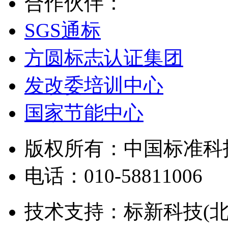
合作伙伴：
SGS通标
方圆标志认证集团
发改委培训中心
国家节能中心
版权所有：中国标准科
电话：010-58811006
技术支持：标新科技(北