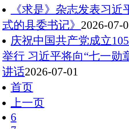
《求是》杂志发表习近
式的县委书记》
2026-07-
庆祝中国共产党成立10
举行 习近平将向“七一勋
讲话
2026-07-01
首页
上一页
6