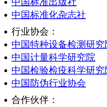
中国标准出版社
中国标准化杂志社
行业协会：
中国特种设备检测研究
中国计量科学研究院
中国检验检疫科学研究
中国防伪行业协会
合作伙伴：