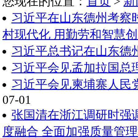
您现在的位置：
首页
>
新
习近平在山东德州考察
村现代化 用勤劳和智慧
习近平总书记在山东德
习近平会见孟加拉国总
习近平会见柬埔寨人民
07-01
张国清在浙江调研时强
度融合 全面加强质量管