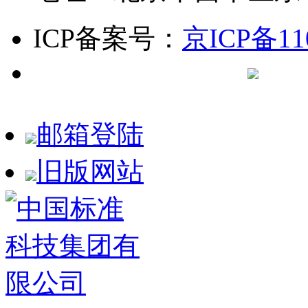
ICP备案号：
京ICP备11
京公网安备 1
邮箱登陆
旧版网站