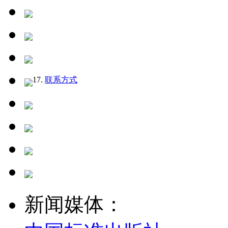
联系方式
新闻媒体：