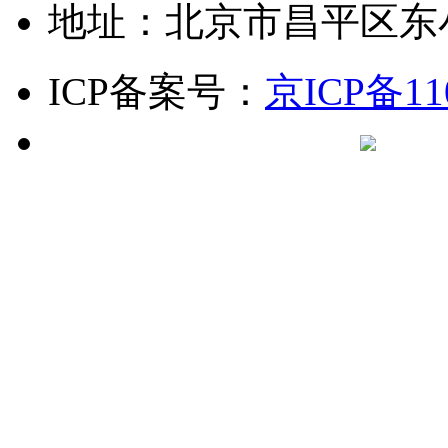
地址：北京市昌平区东
ICP备案号：
京ICP备11
京公网安备 1