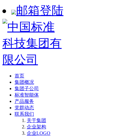
邮箱登陆
首页
集团概况
集团子公司
标准智能体
产品服务
党群动态
联系我们
关于集团
企业架构
企业LOGO