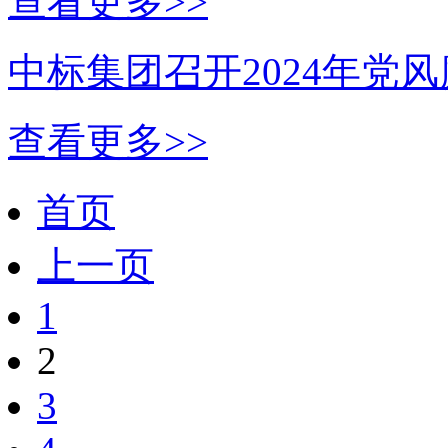
查看更多>>
中标集团召开2024年党
查看更多>>
首页
上一页
1
2
3