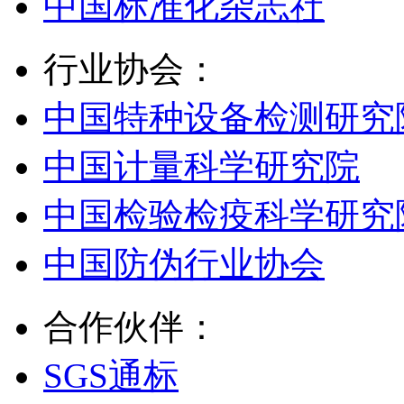
中国标准化杂志社
行业协会：
中国特种设备检测研究
中国计量科学研究院
中国检验检疫科学研究
中国防伪行业协会
合作伙伴：
SGS通标