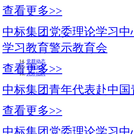
查看更多>>
中标集团党委理论学习中
学习教育警示教育会
党群动态
查看更多>>
中标风采
人才招聘
中标集团青年代表赴中国
查看更多>>
中标集团党委理论学习中