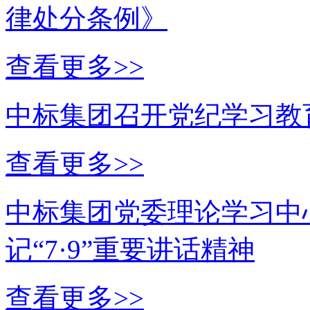
律处分条例》
查看更多>>
中标集团召开党纪学习教
查看更多>>
中标集团党委理论学习中
记“7·9”重要讲话精神
查看更多>>