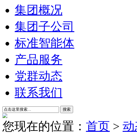
集团概况
集团子公司
标准智能体
产品服务
党群动态
联系我们
搜索
您现在的位置：
首页
>
动