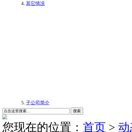
其它情况
子公司简介
搜索
您现在的位置：
首页
>
动