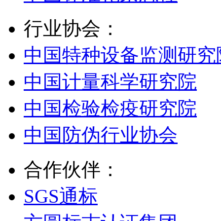
行业协会：
中国特种设备监测研究
中国计量科学研究院
中国检验检疫研究院
中国防伪行业协会
合作伙伴：
SGS通标