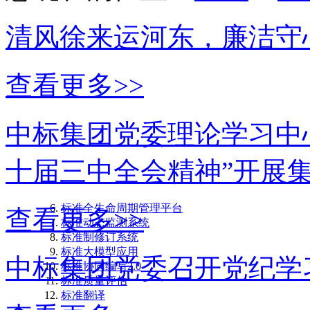
清风徐来运河东，廉洁守
查看更多>>
中标集团党委理论学习中
十届三中全会精神”开展
标准全生命周期管理平台
查看更多>>
标准动态监测系统
标准制修订系统
标准大模型应用
中标集团党委召开党纪学
标准协同编写2.0
标准质量评估
标准翻译