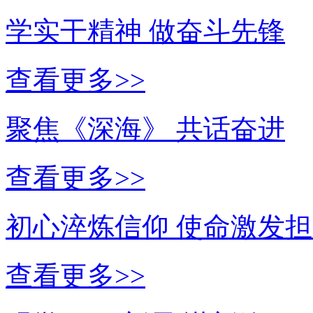
学实干精神 做奋斗先锋
查看更多>>
聚焦《深海》 共话奋进
查看更多>>
初心淬炼信仰 使命激发
查看更多>>