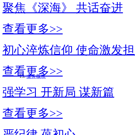
聚焦《深海》 共话奋进
查看更多>>
初心淬炼信仰 使命激发
查看更多>>
业务板块
强学习 开新局 谋新篇
查看更多>>
严纪律 葆初心