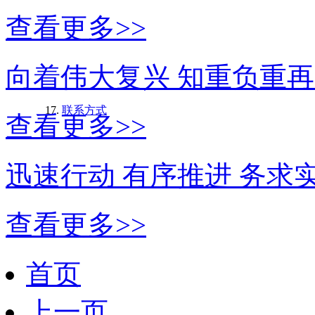
查看更多>>
向着伟大复兴 知重负重
联系方式
查看更多>>
迅速行动 有序推进 务求
查看更多>>
首页
上一页