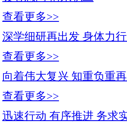
查看更多>>
深学细研再出发 身体力
查看更多>>
向着伟大复兴 知重负重
查看更多>>
迅速行动 有序推进 务求