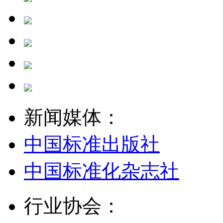
新闻媒体：
中国标准出版社
中国标准化杂志社
行业协会：