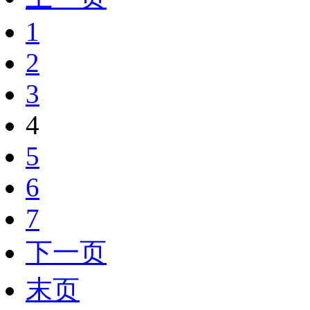
1
2
3
4
5
6
7
下一页
末页