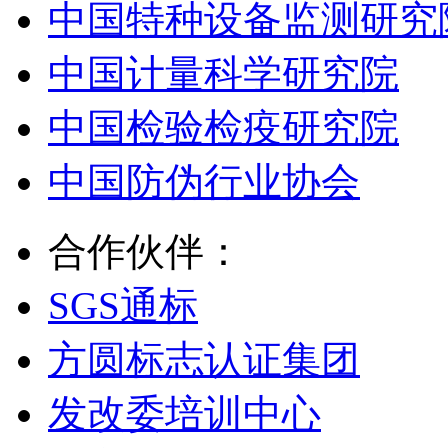
中国特种设备监测研究
中国计量科学研究院
中国检验检疫研究院
中国防伪行业协会
合作伙伴：
SGS通标
方圆标志认证集团
发改委培训中心