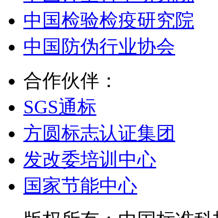
中国检验检疫研究院
中国防伪行业协会
合作伙伴：
SGS通标
方圆标志认证集团
发改委培训中心
国家节能中心