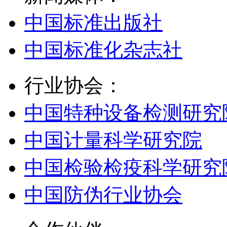
中国标准出版社
中国标准化杂志社
行业协会：
中国特种设备检测研究
中国计量科学研究院
中国检验检疫科学研究
中国防伪行业协会