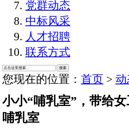
党群动态
中标风采
人才招聘
联系方式
搜索
您现在的位置：
首页
>
动
小小“哺乳室”，带给女
哺乳室