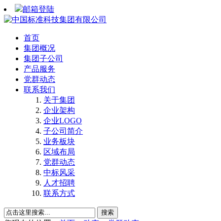
邮箱登陆
首页
集团概况
集团子公司
产品服务
党群动态
联系我们
关于集团
企业架构
企业LOGO
子公司简介
业务板块
区域布局
党群动态
中标风采
人才招聘
联系方式
搜索