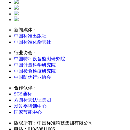
新闻媒体：
中国标准出版社
中国标准化杂志社
行业协会：
中国特种设备监测研究院
中国计量科学研究院
中国检验检疫研究院
中国防伪行业协会
合作伙伴：
SGS通标
方圆标志认证集团
发改委培训中心
国家节能中心
版权所有：中国标准科技集团有限公司
电话：010-58811006