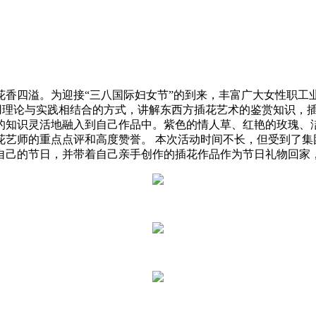
香四溢。为迎接“三八国际妇女节”的到来，丰富广大女性职工
采用理论与实践相结合的方式，讲解东西方插花艺术的鉴赏知识，
的知识灵活地融入到自己作品中。紫色的情人草、红艳的玫瑰、
花艺师的重点点评和高度赞誉。 本次活动时间不长，但受到了集
自己的节日，并带着自己亲手创作的插花作品作为节日礼物回家